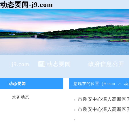
动态要闻-j9.com
j9.com
动态要闻
政府信息公开
动态要闻
您现在的位置:
j9.com
>
动
水务动态
市质安中心深入高新区
市质安中心深入高新区