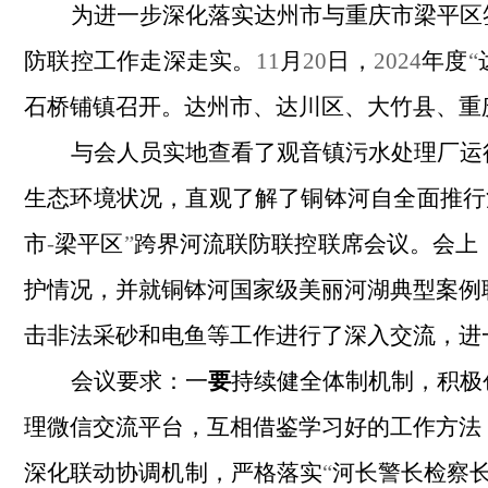
为进一步深化落实达州市与重庆市梁平区
防联控工作走深走实。
11
月
20
日，
2024
年度
“
石桥铺镇召开。达州市、达川区、大竹县、重
与会人员实地查看了观音镇污水处理厂
运
生态环境状况，直观了解了铜钵河自全面推行
市
-
梁平区
”
跨界河流联防联控联席会议。会上
护情况，
并就
铜钵河
国家级
美丽河湖
典型案例
击非法采砂
和
电鱼等工作进行了深入交流，进
会议要求：
一
要
持续健全体制机制，积极
理微信交流平台，互相借鉴学习好的工作方法
深化联动协调机制，严格落实
“
河长
警长
检察