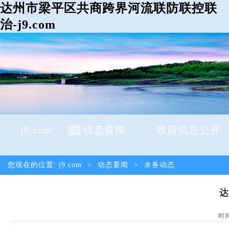
达州市梁平区共商跨界河流联防联控联
治-j9.com
j9.com
动态要闻
政府信息公开
您现在的位置:
j9.com
>
动态要闻
>
水务动态
达
时间