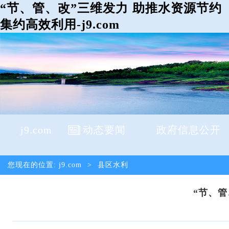
“节、管、改”三维发力 助推水资源节约
集约高效利用-j9.com
j9.com
动态要闻
政府信息公开
您现在的位置:
j9.com
>
县区水利
“节、