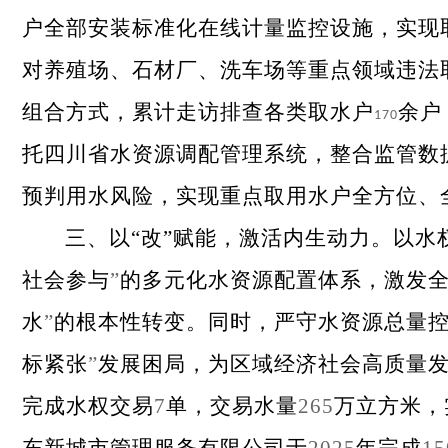
户全部安装标准化在线计量监控设施，实现
对养殖场、石材厂、洗车场等重点领域违法取
组合方式，累计走访排查各类取水户
余户
170
托四川省水资源调配管理系统，整合监管数
预判用水风险，
实现重点取用水户全方位、
三、以“改”赋能，激活内生动力。
以水
社会参与
”
的多元化水资源配置体系，激发
水
”
的根本性转变。同时，严守水资源总量
标紧张
”
发展困局，为区域经济社会高质量
完成水权交易
7
单，交易水量
265
万立方米，