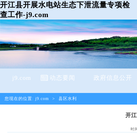
开江县开展水电站生态下泄流量专项检
查工作-j9.com
j9.com
动态要闻
政府信息公开
您现在的位置:
j9.com
>
县区水利
开江
时间