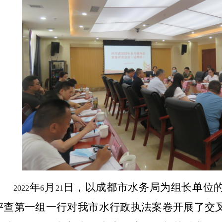
年
月
日，以成都市水务局为组长单位
2022
6
21
评查第一组一行对我市水行政执法案卷开展了交